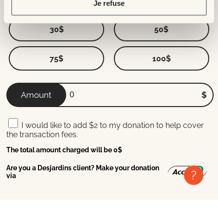
Je refuse
Every donation counts to give children a healthy future.
30$
50$
75$
100$
Amount
$
I would like to add $2 to my donation to help cover
the transaction fees.
The total amount charged will be
0
$
Are you a Desjardins client? Make your donation
?
via