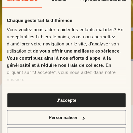
Chaque geste fait la différence
Vous voulez nous aider à aider les enfants malades? En
acceptant les fichiers témoins, vous nous permettez
With your support, hope
d'améliorer votre navigation sur le site, d'analyser son
finds its spark
utilisation et
de vous offrir une meilleure expérience
.
Vous contribuez ainsi à nos efforts d'appel à la
générosité et à réduire nos frais de collecte
. En
Français
cliquant sur "J'accepte", vous nous aidez dans notre
mission.
Monthly
One-time
Pour en savoir plus, veuillez voir notre
politique de
donation
donation
J'accepte
confidentialité
.
Personnaliser
1
2
3